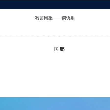
教师风采——德语系
国 懿